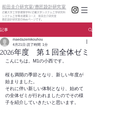
前田圭介研究室/意匠設計研究室
​近畿大学工学部建築学科/近畿大学システム工学研究科
システム工学専攻建築コース 前田圭介研究室
意匠設計研究室のWebページです。
記事
maedazemikouhou
4月21日
読了時間: 1分
2026年度 第１回全体ゼミ
こんにちは。M1の小西です。
桜も満開の季節となり、新しい年度が
始まりました。
それに伴い新しい体制となり、始めて
の全体ゼミが行われましたのでその様
子を紹介していきたいと思います。