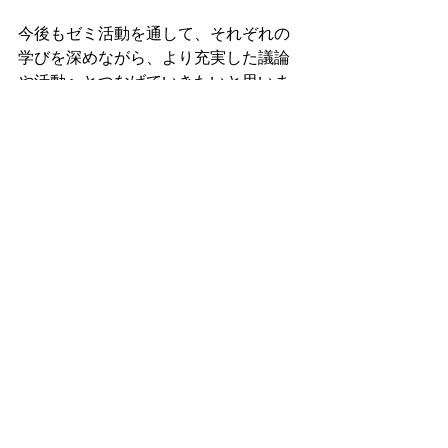
今後もゼミ活動を通して、それぞれの
学びを深めながら、より充実した議論
や活動へとつなげていきたいと思いま
す。
また、その活動についても随時更新知
っていきますのでお楽しみに！！
すべて表示
最新記事