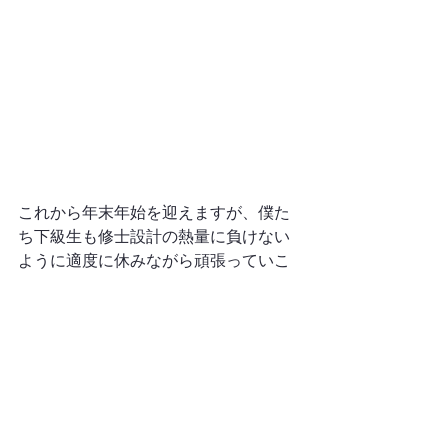
これから年末年始を迎えますが、僕た
ち下級生も修士設計の熱量に負けない
ように適度に休みながら頑張っていこ
うと思います！
最後まで読んでいただきありがとうご
ざいました。良いお年をお迎えくださ
い。
M1　桂