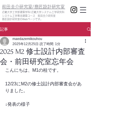
前田圭介研究室/意匠設計研究室
​近畿大学工学部建築学科/近畿大学システム工学研究科
システム工学専攻建築コース 前田圭介研究室
意匠設計研究室のWebページです。
記事
maedazemikouhou
2025年12月25日
読了時間: 1分
2025 M2 修士設計内部審査
会・前田研究室忘年会
こんにちは、M1の桂です。
12/23にM2の修士設計内部審査会があ
りました。
↓発表の様子