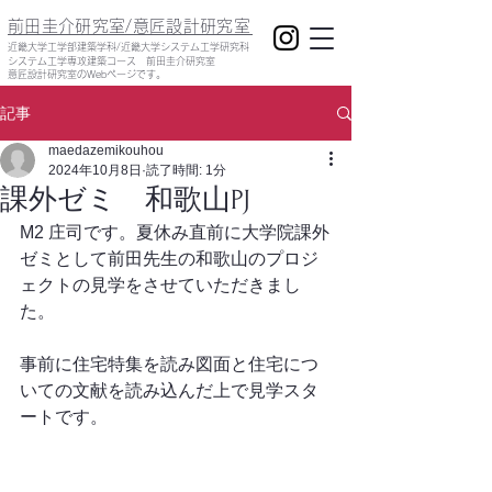
前田圭介研究室/意匠設計研究室
​近畿大学工学部建築学科/近畿大学システム工学研究科
システム工学専攻建築コース 前田圭介研究室
意匠設計研究室のWebページです。
記事
maedazemikouhou
2024年10月8日
読了時間: 1分
課外ゼミ 和歌山PJ
M2 庄司です。夏休み直前に大学院課外
ゼミとして前田先生の和歌山のプロジ
ェクトの見学をさせていただきまし
た。
事前に住宅特集を読み図面と住宅につ
いての文献を読み込んだ上で見学スタ
ートです。