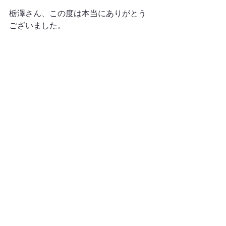
栃澤さん、この度は本当にありがとう
ございました。
B3　山形歩夢
すべて表示
最新記事