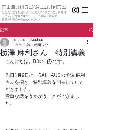
前田圭介研究室/意匠設計研究室
​近畿大学工学部建築学科/近畿大学システム工学研究科
システム工学専攻建築コース 前田圭介研究室
意匠設計研究室のWebページです。
記事
maedazemikouhou
1月29日
読了時間: 2分
栃澤 麻利さん 特別講義
こんにちは。B3の山形です。
先日1月9日に、SALHAUSの
栃澤 麻利
さんを招き、特別講義を開催していた
だきました。
貴重な話をうかがうことができまし
た。