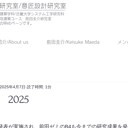
研究室/意匠設計研究室
部建築学科/近畿大学システム工学研究科
専攻建築コース 前田圭介研究室
のWebページです。
/About us
前田圭介/Keisuke Maeda
メンバ
2025年4月7日
読了時間: 1分
2025
の発表が実施され、前田ゼミのB4も今までの研究成果を