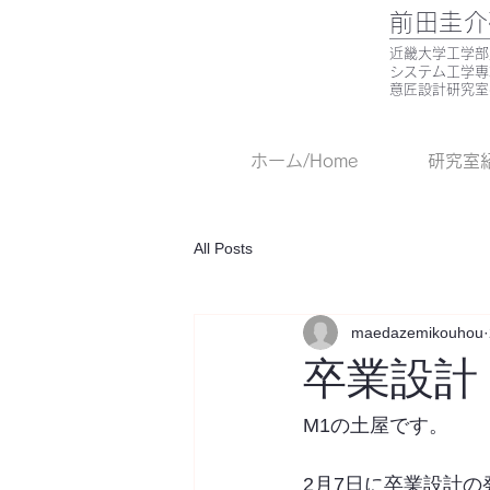
前田圭介
​近畿大学工学
システム工学
意匠設計研究室
ホーム/Home
研究室紹介
All Posts
maedazemikouhou
卒業設計 
M1の土屋です。
2月7日に卒業設計