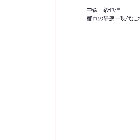
中森　紗也佳
都市の静寂ー現代に