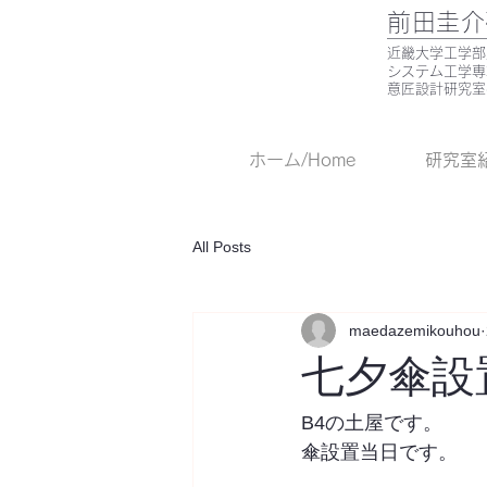
前田圭介
​近畿大学工学
システム工学
意匠設計研究室
ホーム/Home
研究室紹介
All Posts
maedazemikouhou
七夕傘設置 
B4の土屋です。
傘設置当日です。