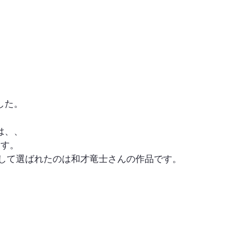
した。
は、、
ます。
として選ばれたのは和才竜士さんの作品です。