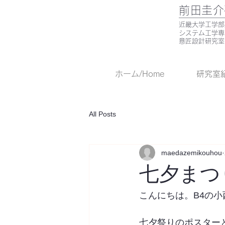
前田圭介
​近畿大学工学
システム工学
意匠設計研究室
ホーム/Home
研究室紹介
All Posts
maedazemikouhou
七夕まつ
こんにちは。B4の小
七夕祭りのポスター