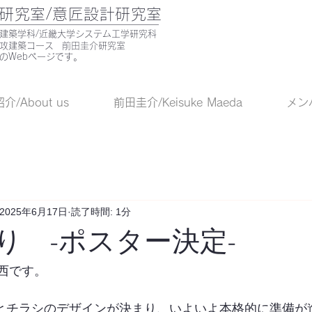
研究室/意匠設計研究室
部建築学科/近畿大学システム工学研究科
専攻建築コース 前田圭介研究室
のWebページです。
/About us
前田圭介/Keisuke Maeda
メンバ
2025年6月17日
読了時間: 1分
り -ポスター決定-
西です。
とチラシのデザインが決まり、いよいよ本格的に準備が