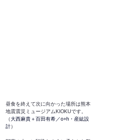
昼食を終えて次に向かった場所は熊本
地震震災ミュージアムKIOKUです。
（
大西麻貴＋百田有希／o+h・産紘設
計
）