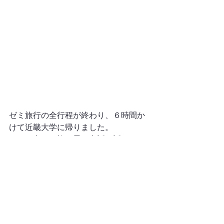
ゼミ旅行の全行程が終わり、６時間か
けて近畿大学に帰りました。
バスの中では旅の思い出話を話した
り、シール交換をしたり、最後まで楽
しいゼミ旅行になりました。