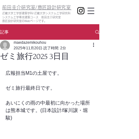
前田圭介研究室/意匠設計研究室
​近畿大学工学部建築学科/近畿大学システム工学研究科
システム工学専攻建築コース 前田圭介研究室
意匠設計研究室のWebページです。
記事
maedazemikouhou
2025年11月20日
読了時間: 2分
ゼミ旅行2025 3日目
広報担当M1の土屋です。
ゼミ旅行最終日です。
あいにくの雨の中最初に向かった場所
は熊本城です。(日本設計/塚川譲・堀
駿)